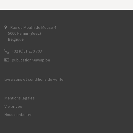
Rue du Moulin de Meuse 4
5000 Namur (Beez)
Belgique
+32 (0)81 230 703
publication@awap.be
Livraisons et conditions de vente
Mentions légales
Vie privée
Nous contacter