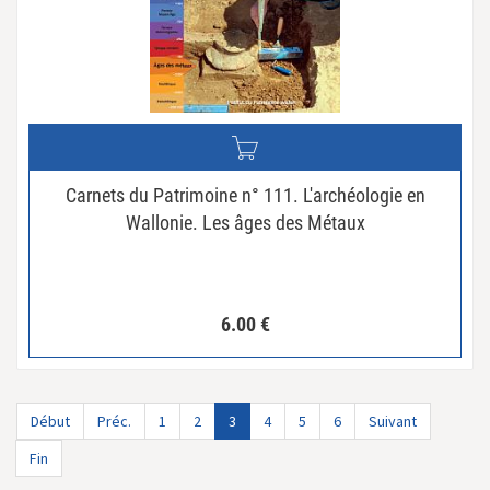
Carnets du Patrimoine n° 111. L'archéologie en
Wallonie. Les âges des Métaux
6.00
€
Début
Préc.
1
2
3
4
5
6
Suivant
Fin