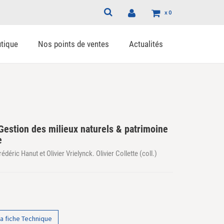
x
0
tique
Nos points de ventes
Actualités
Gestion des milieux naturels & patrimoine
e
édéric Hanut et Olivier Vrielynck. Olivier Collette (coll.)
a fiche Technique