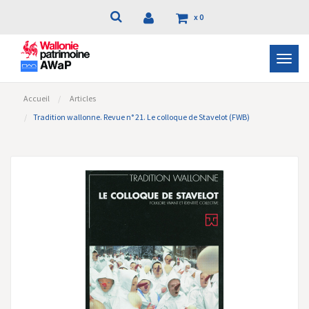
x
0
Bascu
la
navig
Accueil
Articles
Tradition wallonne. Revue n° 21. Le colloque de Stavelot (FWB)