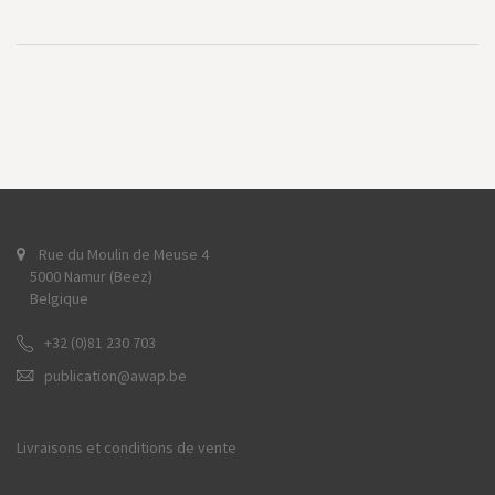
Rue du Moulin de Meuse 4
5000 Namur (Beez)
Belgique
+32 (0)81 230 703
publication@awap.be
Livraisons et conditions de vente