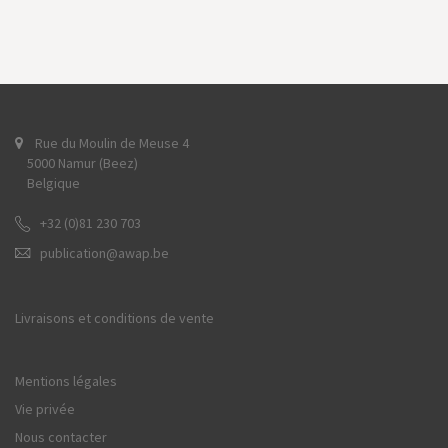
Rue du Moulin de Meuse 4
5000 Namur (Beez)
Belgique
+32 (0)81 230 703
publication@awap.be
Livraisons et conditions de vente
Mentions légales
Vie privée
Nous contacter