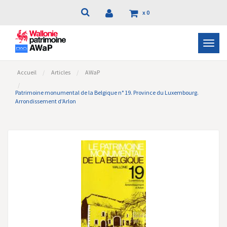
x
0
Bascu
la
navig
Accueil
Articles
AWaP
Patrimoine monumental de la Belgique n° 19. Province du Luxembourg.
Arrondissement d'Arlon