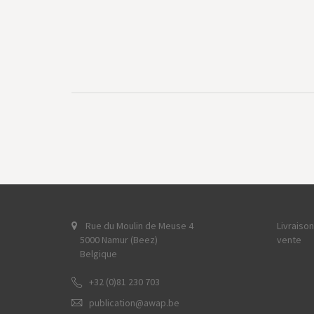
Rue du Moulin de Meuse 4
Livraiso
5000 Namur (Beez)
vente
Belgique
+32 (0)81 230 703
publication@awap.be