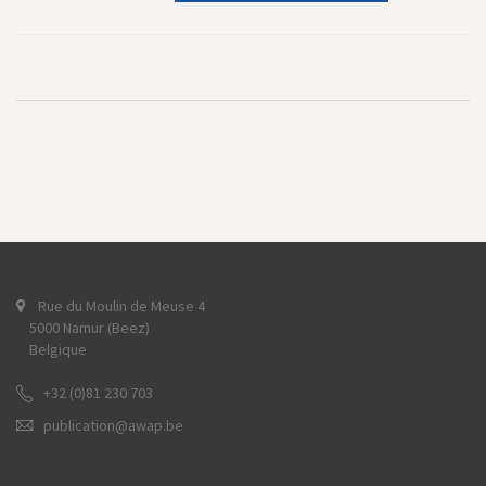
Rue du Moulin de Meuse 4
5000 Namur (Beez)
Belgique
+32 (0)81 230 703
publication@awap.be