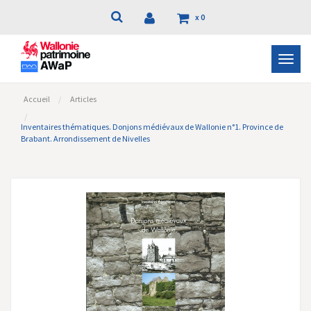
x
0
Bascu
la
navig
Accueil
Articles
Inventaires thématiques. Donjons médiévaux de Wallonie n°1. Province de
Brabant. Arrondissement de Nivelles