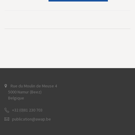
Rue du Moulin de Meuse 4
5000 Namur (Beez)
Belgique
+32 (0)81 230 703
publication@awap.be