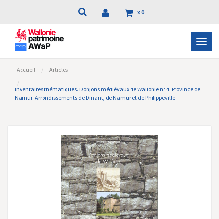
x
0
Bascu
la
navig
Accueil
Articles
Inventaires thématiques. Donjons médiévaux de Wallonie n° 4. Province de
Namur. Arrondissements de Dinant, de Namur et de Philippeville