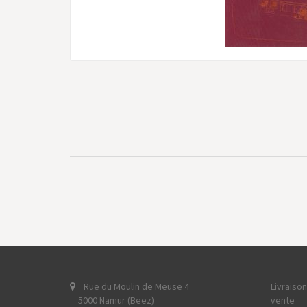
Rue du Moulin de Meuse 4
Livraiso
5000 Namur (Beez)
vente