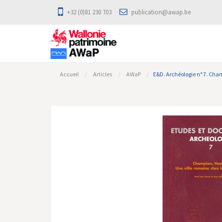
+32 (0)81 230 703
publication@awap.be
Accueil
Articles
AWaP
E&D. Archéologie n° 7. Cha