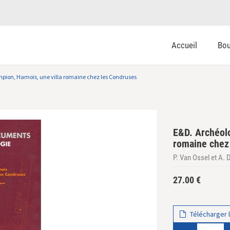
Accueil
Bou
mpion, Hamois, une villa romaine chez les Condruses
E&D. Archéolo
romaine chez
P. Van Ossel et A.
27.00
€
Télécharger l