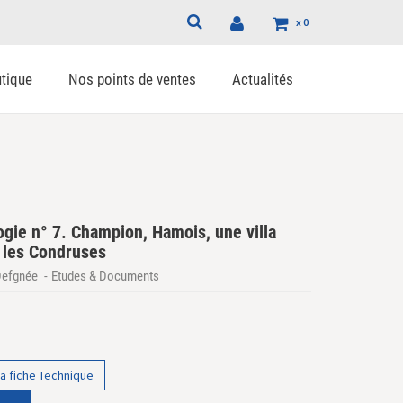
x
0
tique
Nos points de ventes
Actualités
gie n° 7. Champion, Hamois, une villa
 les Condruses
 Defgnée
Etudes & Documents
a fiche Technique