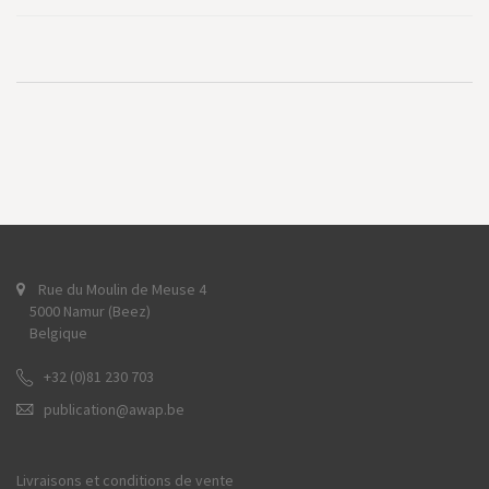
Rue du Moulin de Meuse 4
5000 Namur (Beez)
Belgique
+32 (0)81 230 703
publication@awap.be
Livraisons et conditions de vente