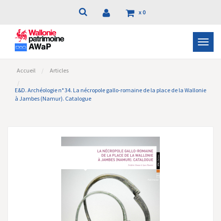
x
0
Bascu
la
navig
Accueil
Articles
E&D. Archéologie n° 34. La nécropole gallo-romaine de la place de la Wallonie
à Jambes (Namur). Catalogue