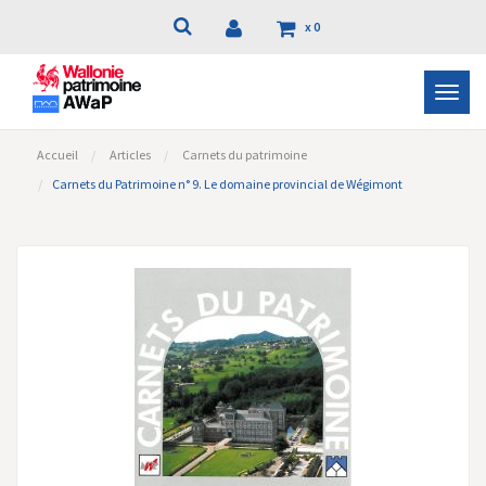
x
0
Bascu
la
navig
Accueil
Articles
Carnets du patrimoine
Carnets du Patrimoine n° 9. Le domaine provincial de Wégimont