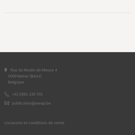
Rue du Moulin de Meuse 4
5000 Namur (Beez)
Belgique
+32 (0)81 230 703
publication@awap.be
Livraisons et conditions de vente