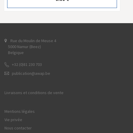
Rue du Moulin de Meuse 4
5000 Namur (Beez)
Belgique
+32 (0)81 230 703
publication@awap.be
Livraisons et conditions de vente
Mentions légales
Vie privée
Nous contacter