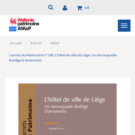
x
0
Bascu
la
navig
Accueil
Articles
AWaP
Carnets du Patrimoine n° 149. L'hôtel de ville de Liège. Un remarquable
florilège d'ornements