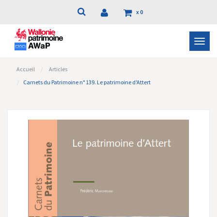
x
0
Bascu
la
navig
Accueil
Articles
Carnets du Patrimoine n° 139. Le patrimoine d'Attert