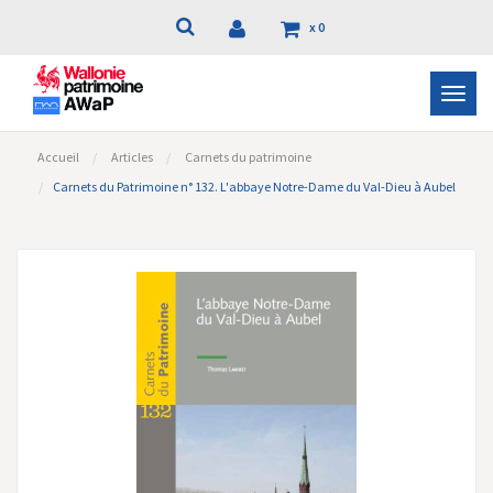
x
0
Bascu
la
navig
Accueil
Articles
Carnets du patrimoine
Carnets du Patrimoine n° 132. L'abbaye Notre-Dame du Val-Dieu à Aubel