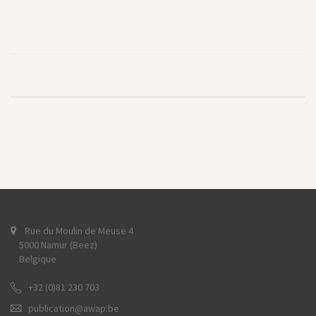
Rue du Moulin de Meuse 4
5000 Namur (Beez)
Belgique
+32 (0)81 230 703
publication@awap.be