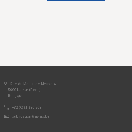
Rue du Moulin de Meuse 4
5000 Namur (Beez)
Belgique
+32 (0)81 230 703
publication@awap.be